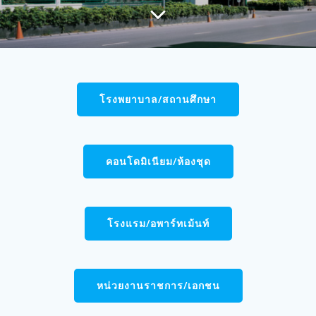
โรงพยาบาล/สถานศึกษา
คอนโดมิเนียม/ห้องชุด
โรงแรม/อพาร์ทเม้นท์
หน่วยงานราชการ/เอกชน