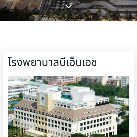
โรงพยาบาลบีเอ็นเอช