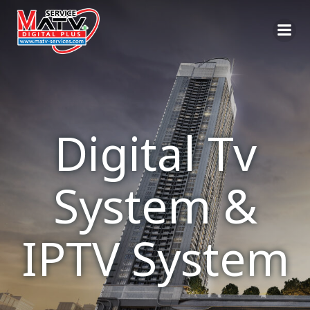
Skip
to
content
Digital Tv
System &
IPTV System