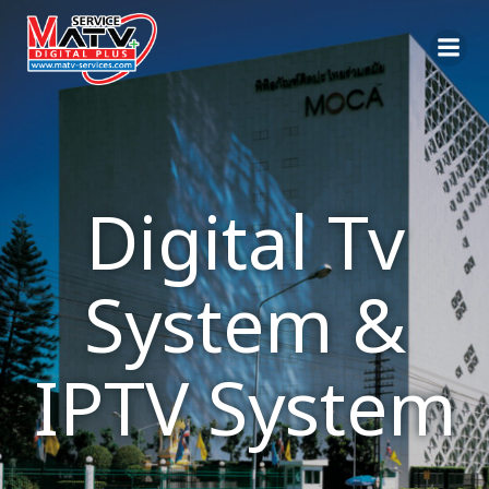
Skip
to
content
Digital Tv
System &
IPTV System