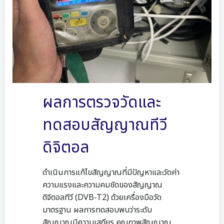
ผลการตรวจวัดและ
ทดสอบสัญญาณทีวี
ดิจิตอล
ดำเนินการแก้ไขสัญญาณที่มีปัญหาและวัดค่า
ความแรงและความคมชัดของสัญญาณ
ดิจิตอลทีวี (DVB-T2) ด้วยเครื่องมือวัด
มาตรฐาน ผลการทดสอบพบว่าระดับ
สัญญาณมีความเสถียร คุณภาพสัญญาณ