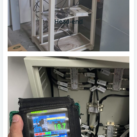
Head-end