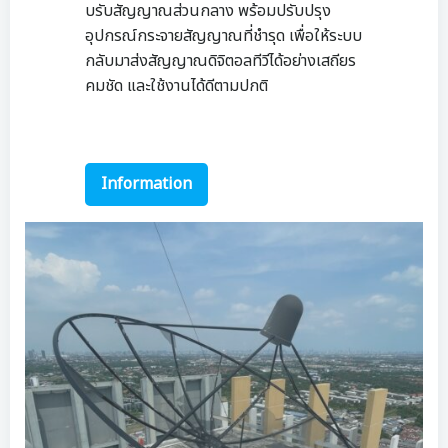
บรับสัญญาณส่วนกลาง พร้อมปรับปรุง
อุปกรณ์กระจายสัญญาณที่ชำรุด เพื่อให้ระบบ
กลับมาส่งสัญญาณดิจิตอลทีวีได้อย่างเสถียร
คมชัด และใช้งานได้ดีตามปกติ
Information