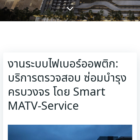
งานระบบไฟเบอร์ออพติก:
บริการตรวจสอบ ซ่อมบำรุง
ครบวงจร โดย Smart
MATV-Service