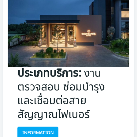
ประเภทบริการ:
งาน
ตรวจสอบ ซ่อมบำรุง
และเชื่อมต่อสาย
สัญญาณไฟเบอร์
INFORMATION