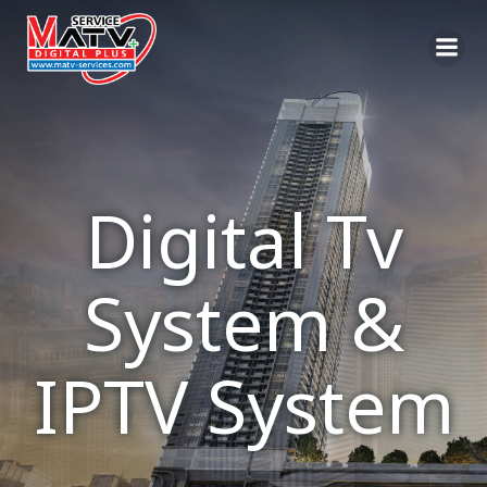
Skip
to
content
Digital Tv
System &
IPTV System