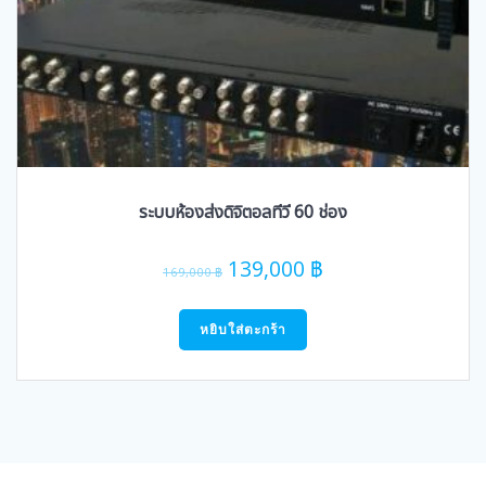
ระบบห้องส่งดิจิตอลทีวี 60 ช่อง
Original
Current
139,000
฿
169,000
฿
price
price
was:
is:
หยิบใส่ตะกร้า
169,000 ฿.
139,000 ฿.