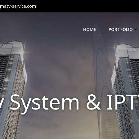
matv-service.com
HOME
PORTFOLIO
Tv System & IP