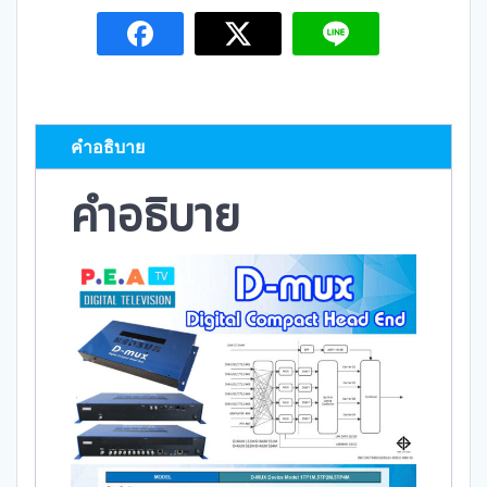
คำอธิบาย
คำอธิบาย