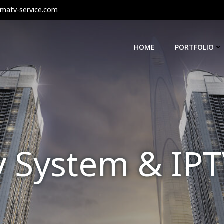
matv-service.com
HOME
PORTFOLIO
Tv System & IP