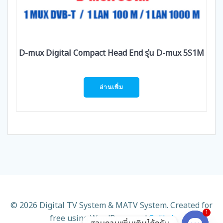
D-mux Digital Compact Head End รุ่น D-mux 5S1M
อ่านเพิ่ม
© 2026 Digital TV System & MATV System. Created for
1
free using WordPress and
Colibri