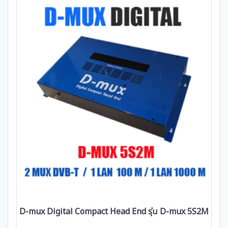
D-mux Digital Compact Head End รุ่น D-mux 5S2M