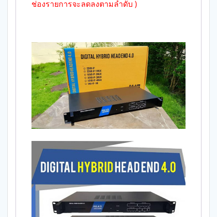
ช่องรายการจะลดลงตามลำดับ )